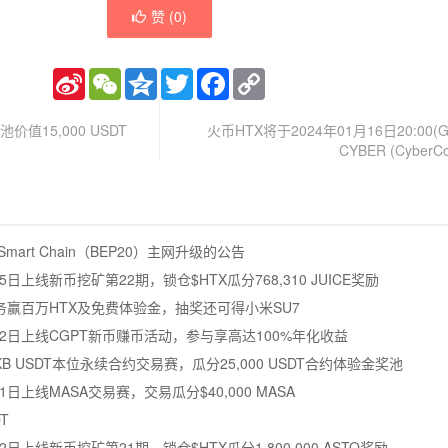
赞 (
0
)
Sina
WeChat
Qzone
Twitter
Facebook
Copy
Weibo
Link
价值15,000 USDT
火币HTX将于2024年01月16日20:00(
CYBER (CyberC
mart Chain（BEP20）主网升级的公告
5日上线新币挖矿第22期，锁仓$HTX瓜分768,310 JUICE奖励
赢百万HTX及免费体验金，抽奖还可得小米SU7
月12日上线CGPT新币赚币活动，参与享高达100%年化收益
LE/CKB USDT本位永续合约交易赛，瓜分25,000 USDT合约体验金奖池
1日上线MASA交易赛，交易瓜分$40,000 MASA
T
2日上线新币挖矿第21期，锁仓$HTX瓜分1,800,000 ASTO奖励