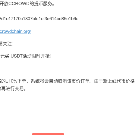
+8) 开放CCROWD的提币服务。
2d1e17170c1807bfc1ef3c614bd85e1b6e
rcrowdchain.org/
请关注！
1元买 USDT活动限时开抢！
的±10%下单，系统将会自动取消该市价订单。由于新上线代币价
险再进行交易。