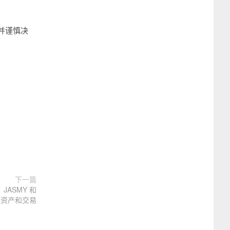
并谨慎决
下一篇
JASMY 和
O 资产和交易