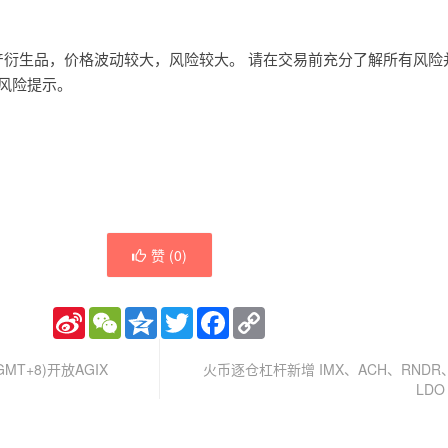
产衍生品，价格波动较大，风险较大。 请在交易前充分了解所有风险
 风险提示。
赞 (
0
)
Sina
WeChat
Qzone
Twitter
Facebook
Copy
Weibo
Link
GMT+8)开放AGIX
火币逐仓杠杆新增 IMX、ACH、RNDR、
LD