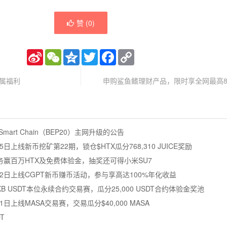
赞 (
0
)
Sina
WeChat
Qzone
Twitter
Facebook
Copy
Weibo
Link
专属福利
申购鲨鱼鳍理财产品，限时享全网最高
mart Chain（BEP20）主网升级的公告
5日上线新币挖矿第22期，锁仓$HTX瓜分768,310 JUICE奖励
赢百万HTX及免费体验金，抽奖还可得小米SU7
月12日上线CGPT新币赚币活动，参与享高达100%年化收益
LE/CKB USDT本位永续合约交易赛，瓜分25,000 USDT合约体验金奖池
1日上线MASA交易赛，交易瓜分$40,000 MASA
T