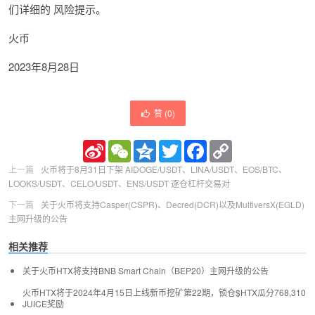
们详细的 风险提示。
火币
2023年8月28日
赞 (
0
)
Sina
WeChat
Qzone
Twitter
Facebook
Copy
Weibo
Link
上一篇
火币将于8月31日下架 AIDOGE/USDT、LINA/USDT、EOS/BTC、
LOOKS/USDT、CELO/USDT、ENS/USDT 逐仓杠杆交易对
下一篇
关于火币将支持Casper(CSPR)、Decred(DCR)以及MultiversX(EGLD)
主网升级的公告
相关推荐
关于火币HTX将支持BNB Smart Chain（BEP20）主网升级的公告
火币HTX将于2024年4月15日上线新币挖矿第22期，锁仓$HTX瓜分768,310
JUICE奖励