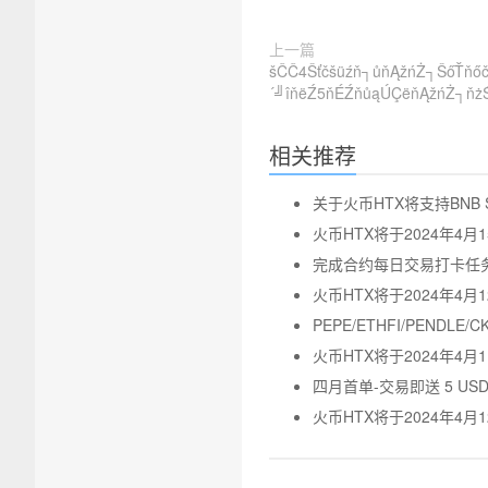
上一篇
šČČ4Šťčšüźň┐ůňĄžńŻ┐ŠőŤňő
´╝îňëŹ5ňÉŹňůąÚÇëňĄžńŻ┐ňż
相关推荐
关于火币HTX将支持BNB S
火币HTX将于2024年4月1
完成合约每日交易打卡任务
火币HTX将于2024年4
PEPE/ETHFI/PEND
火币HTX将于2024年4月1
四月首单-交易即送 5 USD
火币HTX将于2024年4月1