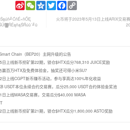
Sina
WeChat
Qzone
Twitter
Facebook
Copy
Weibo
Link
čŠşúň╝ĆňÉ»ňŐĘ
火币将于2023年5月13日上线ARIX交
ŚÚť▓ŔÉąňąŚŔúů´╝ü
2
mart Chain（BEP20）主网升级的公告
5日上线新币挖矿第22期，锁仓$HTX瓜分768,310 JUICE奖励
赢百万HTX及免费体验金，抽奖还可得小米SU7
月12日上线CGPT新币赚币活动，参与享高达100%年化收益
LE/CKB USDT本位永续合约交易赛，瓜分25,000 USDT合约体验金奖池
1日上线MASA交易赛，交易瓜分$40,000 MASA
T
2日上线新币挖矿第21期，锁仓$HTX瓜分1,800,000 ASTO奖励