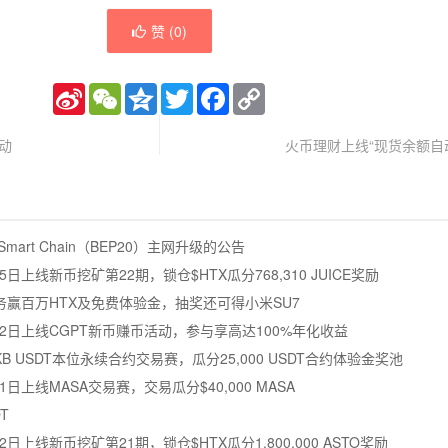
赞 (
0
)
Sina
WeChat
Qzone
Twitter
Facebook
Copy
Weibo
Link
动
火币理财上线“现货余额自
mart Chain（BEP20）主网升级的公告
5日上线新币挖矿第22期，锁仓$HTX瓜分768,310 JUICE奖励
赢百万HTX及免费体验金，抽奖还可得小米SU7
月12日上线CGPT新币赚币活动，参与享高达100%年化收益
LE/CKB USDT本位永续合约交易赛，瓜分25,000 USDT合约体验金奖池
1日上线MASA交易赛，交易瓜分$40,000 MASA
T
2日上线新币挖矿第21期，锁仓$HTX瓜分1,800,000 ASTO奖励