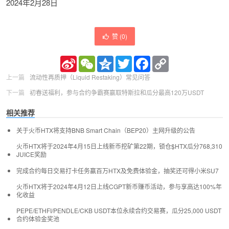
2024年2月28日
赞 (
0
)
Sina
WeChat
Qzone
Twitter
Facebook
Copy
Weibo
Link
上一篇
流动性再质押（Liquid Restaking）常见问答
下一篇
初春送福利，参与合约争霸赛赢取特斯拉和瓜分最高120万USDT
相关推荐
关于火币HTX将支持BNB Smart Chain（BEP20）主网升级的公告
火币HTX将于2024年4月15日上线新币挖矿第22期，锁仓$HTX瓜分768,310
JUICE奖励
完成合约每日交易打卡任务赢百万HTX及免费体验金，抽奖还可得小米SU7
火币HTX将于2024年4月12日上线CGPT新币赚币活动，参与享高达100%年
化收益
PEPE/ETHFI/PENDLE/CKB USDT本位永续合约交易赛，瓜分25,000 USDT
合约体验金奖池